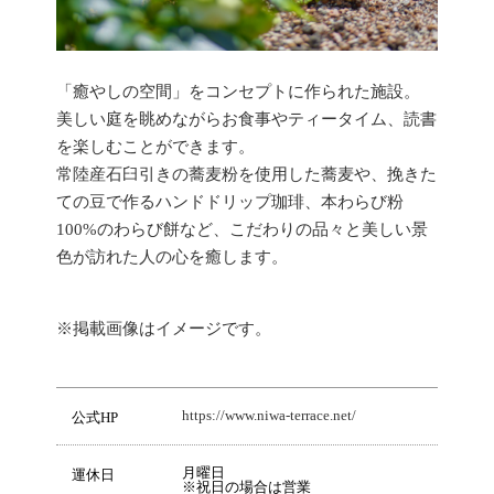
「癒やしの空間」をコンセプトに作られた施設。
美しい庭を眺めながらお食事やティータイム、読書
を楽しむことができます。
常陸産石臼引きの蕎麦粉を使用した蕎麦や、挽きた
ての豆で作るハンドドリップ珈琲、本わらび粉
100%のわらび餅など、こだわりの品々と美しい景
色が訪れた人の心を癒します。
※掲載画像はイメージです。
https://www.niwa-terrace.net/
公式HP
月曜日
運休日
※祝日の場合は営業