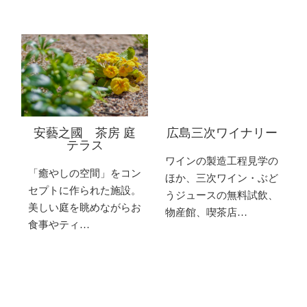
安藝之國 茶房 庭
広島三次ワイナリー
テラス
ワインの製造工程見学の
「癒やしの空間」をコン
ほか、三次ワイン・ぶど
セプトに作られた施設。
うジュースの無料試飲、
美しい庭を眺めながらお
物産館、喫茶店…
食事やティ…