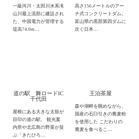
一級河川・太田川水系滝
高さ156メートルのアー
山川最上流部に建設され
チ式コンクリートダム。
た、中国電力が管理する
富山県の黒部第四ダムに
堤高74.0m…
次ぐ日本…
道の駅 舞ロードIC
王泊茶屋
千代田
森や湖畔を眺めながら、
屋根にある大きな太鼓が
国産の石臼引きの蕎麦粉
目印の道の駅。 観光案
を使用した こだわりの
内所や北広島の野菜が並
蕎麦を食べるこ…
ぶ「きたひろ…