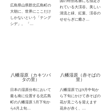
国の特別名勝にも指定さ
広島県山県郡北広島町の
れている大渓谷。美しい
大朝に、世界にここだけ
清流と緑、紅葉、渓谷の
しかないという「テング
せせらぎに癒さ…
シデ」。 「…
八幡湿原（カキツバ
八幡湿原（赤そばの
タの里）
里）
日本の湿原分布において
八幡湿原では9月中旬か
最も南に位置する北広島
ら下旬にかけて赤そばの
町の八幡湿原 5月下旬か
花が見ごろを迎えます
ら6月上旬…
花弁が赤く、…