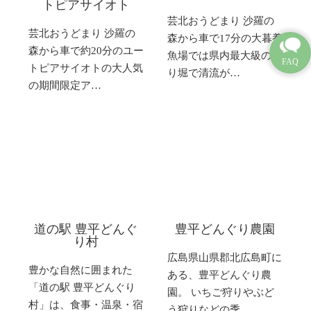
トピアサイオト
芸北おうどまり 沙羅の
芸北おうどまり 沙羅の
森から車で17分の大暮養
森から車で約20分のユー
魚場では県内最大級の釣
トピアサイオトの大人気
り堀で清流が…
の期間限定ア…
道の駅 豊平どんぐ
豊平どんぐり農園
り村
広島県山県郡北広島町に
豊かな自然に囲まれた
ある、豊平どんぐり農
「道の駅 豊平どんぐり
園。 いちご狩りやぶど
村」は、食事・温泉・宿
う狩りなどの季…