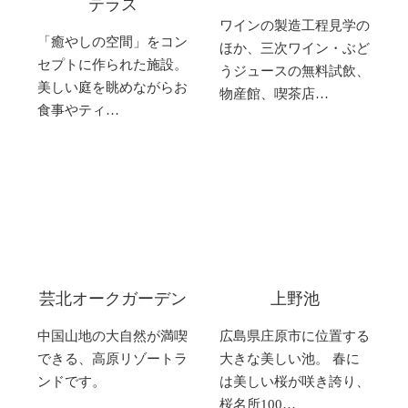
テラス
ワインの製造工程見学の
「癒やしの空間」をコン
ほか、三次ワイン・ぶど
セプトに作られた施設。
うジュースの無料試飲、
美しい庭を眺めながらお
物産館、喫茶店…
食事やティ…
芸北オークガーデン
上野池
中国山地の大自然が満喫
広島県庄原市に位置する
できる、高原リゾートラ
大きな美しい池。 春に
ンドです。
は美しい桜が咲き誇り、
桜名所100…