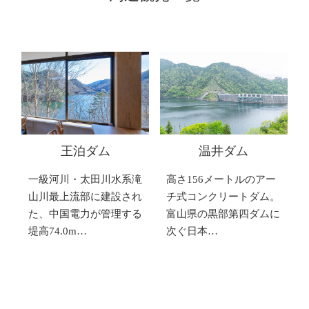
王泊ダム
温井ダム
一級河川・太田川水系滝
高さ156メートルのアー
山川最上流部に建設され
チ式コンクリートダム。
た、中国電力が管理する
富山県の黒部第四ダムに
堤高74.0m…
次ぐ日本…