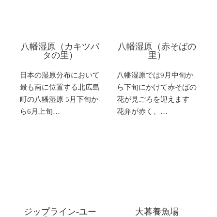
八幡湿原（カキツバ
八幡湿原（赤そばの
タの里）
里）
日本の湿原分布において
八幡湿原では9月中旬か
最も南に位置する北広島
ら下旬にかけて赤そばの
町の八幡湿原 5月下旬か
花が見ごろを迎えます
ら6月上旬…
花弁が赤く、…
ジップライン-ユー
大暮養魚場