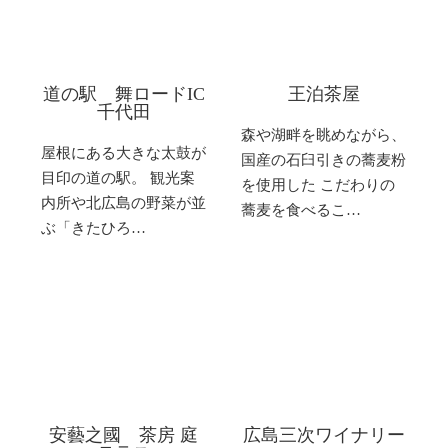
道の駅 舞ロードIC
王泊茶屋
千代田
森や湖畔を眺めながら、
屋根にある大きな太鼓が
国産の石臼引きの蕎麦粉
目印の道の駅。 観光案
を使用した こだわりの
内所や北広島の野菜が並
蕎麦を食べるこ…
ぶ「きたひろ…
安藝之國 茶房 庭
広島三次ワイナリー