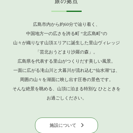
旅の拠点
広島市内から
約60分で
辿り着く、
中国地方一の
広さを誇る町
“北広島町“の
山々が
織りなす
山頂エリアに
誕生した
里山ヴィレッジ
「芸北おうどまり沙羅の森」。
広島県を
代表する
里山が
つくりだす
美しい風景。
一面に
広がる
滝山川と
大暮川が
流れ込む“仙水湖”は、
周囲の
山々を
湖面に
映し出す
圧巻の
景色です。
そんな
絶景を
眺める、
山頂に
泊まる
特別な
ひとときを
お過ごしください。
施設について