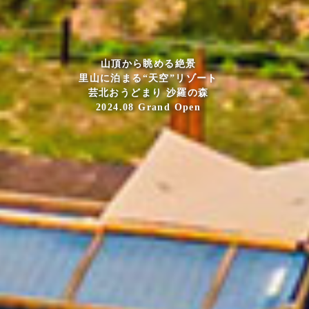
山頂から眺める絶景
里山に泊まる“天空”リゾート
芸北おうどまり 沙羅の森
2024.08 Grand Open