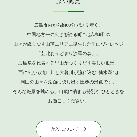
旅の拠点
広島市内から
約60分で
辿り着く、
中国地方一の
広さを誇る町
“北広島町“の
山々が
織りなす
山頂エリアに
誕生した
里山ヴィレッジ
「芸北おうどまり沙羅の森」。
広島県を
代表する
里山が
つくりだす
美しい風景。
一面に
広がる
滝山川と
大暮川が
流れ込む“仙水湖”は、
周囲の
山々を
湖面に
映し出す
圧巻の
景色です。
そんな
絶景を
眺める、
山頂に
泊まる
特別な
ひとときを
お過ごしください。
施設について