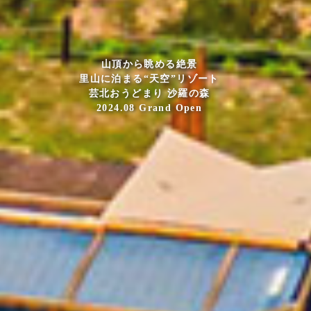
山頂から眺める絶景
里山に泊まる“天空”リゾート
芸北おうどまり 沙羅の森
2024.08 Grand Open